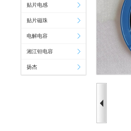
贴片电感
贴片磁珠
电解电容
湘江钽电容
扬杰